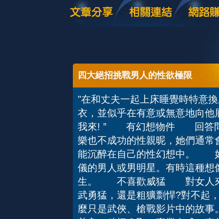
四大絕招挑戰男人的性欲極限
"在和丈夫一起上床睡覺時特意
衣，並似乎在有意或無意地向他展
我來! ” 有幻想物件 回答
樂也不成功的性親昵，她們通常
能沉醉在自己的性幻想中。 如
儀的男人或男明星。有時這種想
生。 不喜歡威猛 對女人來
武勇猛，還是粗獷剽悍?對不起
麼只是武俠、槍戰影片中的故事