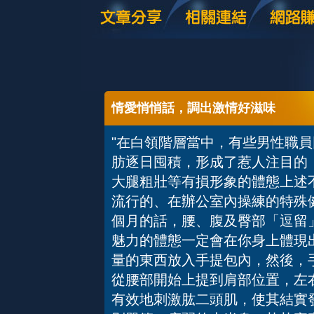
情愛悄悄話，調出激情好滋味
"在白領階層當中，有些男性職
肪逐日囤積，形成了惹人注目的
大腿粗壯等有損形象的體態上述
流行的、在辦公室內操練的特殊
個月的話，腰、腹及臀部「逗留
魅力的體態一定會在你身上體現
量的東西放入手提包內，然後，
從腰部開始上提到肩部位置，左
有效地刺激肱二頭肌，使其結實