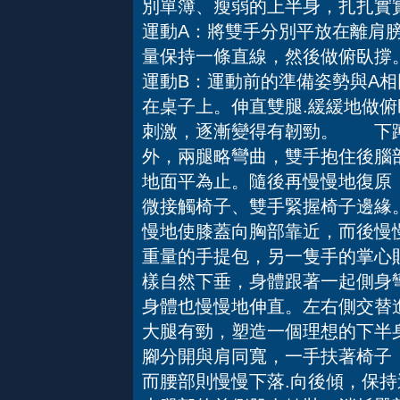
別單簿、瘦弱的上半身，扎扎實
運動A：將雙手分別平放在離肩
量保持一條直線，然後做俯臥撐
運動B：運動前的準備姿勢與A
在桌子上。伸直雙腿.緩緩地做
刺激，逐漸變得有韌勁。 下蹲
外，兩腿略彎曲，雙手抱住後腦
地面平為止。隨後再慢慢地復原
微接觸椅子、雙手緊握椅子邊緣
慢地使膝蓋向胸部靠近，而後慢
重量的手提包，另一隻手的掌心
樣自然下垂，身體跟著一起側身
身體也慢慢地伸直。左右側交替
大腿有勁，塑造一個理想的下半
腳分開與肩同寬，一手扶著椅子
而腰部則慢慢下落.向後傾，保